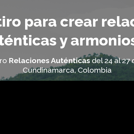
iro para crear rel
ténticas y armonio
iro
Relaciones Auténticas
del 24 al 27
Cundinamarca, Colombia