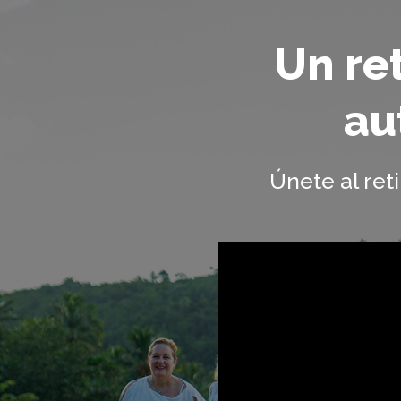
Un ret
au
Únete al ret